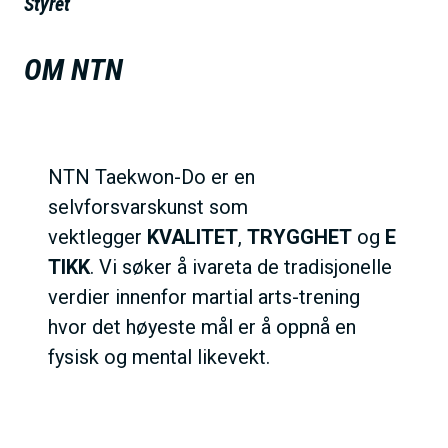
Styret
h
o
OM NTN
l
d
NTN Taekwon-Do er en
selvforsvarskunst som
vektlegger
KVALITET
,
TRYGGHET
og
E
TIKK
. Vi søker å ivareta de tradisjonelle
verdier innenfor martial arts-trening
hvor det høyeste mål er å oppnå en
fysisk og mental likevekt.