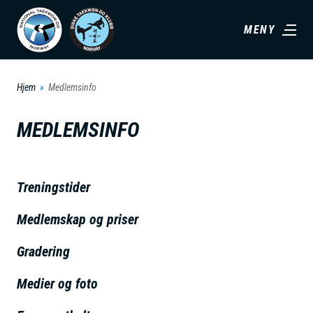
H
MENY
o
p
p
Hjem
Medlemsinfo
t
i
MEDLEMSINFO
l
h
o
Treningstider
v
Medlemskap og priser
e
d
Gradering
i
n
Medier og foto
n