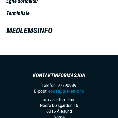
Egne sortbelter
h
o
Terminliste
l
d
MEDLEMSINFO
KONTAKTINFORMASJON
Telefon: 97790989
E-post:
epost@gisketkd.no
c/o Jan-Tore Fure
Nedre klasgarden 16
6016
Ålesund
Norge