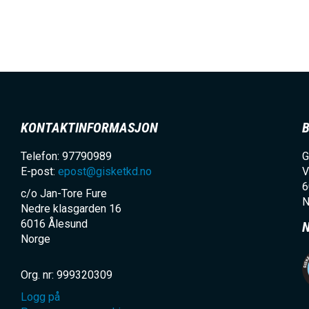
E
h
o
l
d
KONTAKTINFORMASJON
Telefon: 97790989
G
E-post:
epost@gisketkd.no
V
6
c/o Jan-Tore Fure
N
Nedre klasgarden 16
6016
Ålesund
Norge
Org. nr: 999320309
I
Logg på