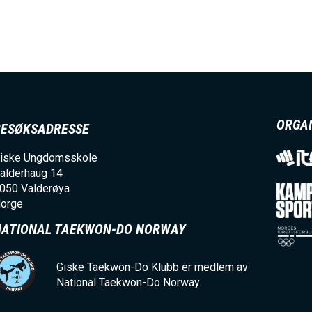
N
U
ORGA
S
BESØKSADRESSE
iske Ungdomsskole
A
alderhaug 14
050
Valderøya
orge
C
NATIONAL TAEKWON-DO NORWAY
T
Giske Taekwon-Do Klubb er medlem av
National Taekwon-Do Norway.