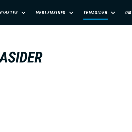
D
NYHETER
MEDLEMSINFO
TEMASIDER
OM
O
M
ASIDER
A
N
M