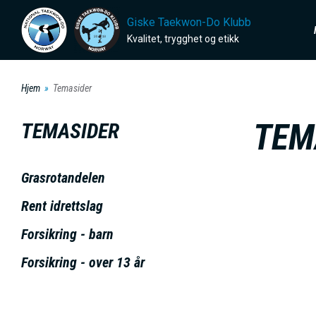
H
Giske Taekwon-Do Klubb
o
Kvalitet, trygghet og etikk
p
p
Hjem
Temasider
t
i
TEM
TEMASIDER
l
h
Grasrotandelen
o
I
v
Rent idrettslag
e
Forsikring - barn
d
Forsikring - over 13 år
i
n
n