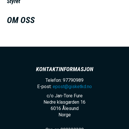
Styret
h
o
OM OSS
l
d
KONTAKTINFORMASJON
Telefon: 97790989
E-post:
epost@gisketkd.no
c/o Jan-Tore Fure
Nedre klasgarden 16
6016
Ålesund
Norge