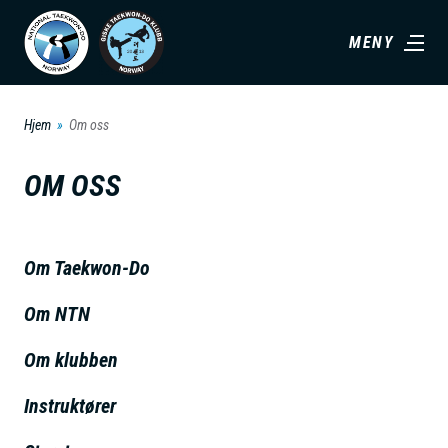
H
MENY
o
p
p
Hjem
Om oss
t
i
OM OSS
l
h
o
Om Taekwon-Do
v
Om NTN
e
d
Om klubben
i
n
Instruktører
n