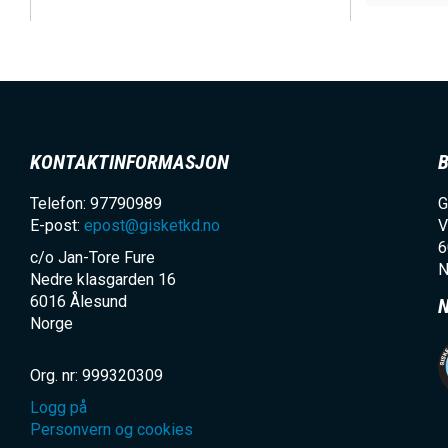
E
KONTAKTINFORMASJON
Telefon: 97790989
G
E-post:
epost@gisketkd.no
V
6
c/o Jan-Tore Fure
N
Nedre klasgarden 16
6016
Ålesund
Norge
Org. nr: 999320309
Logg på
Personvern og cookies