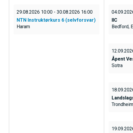
E
h
29.08.2026 10:00 - 30.08.2026 16:00
04.09.202
o
NTN Instruktørkurs 6 (selvforsvar)
IIC
l
Haram
Bedford, 
d
12.09.202
Åpent Ve
Sotra
18.09.202
Landslag
Trondhei
I
19.09.202