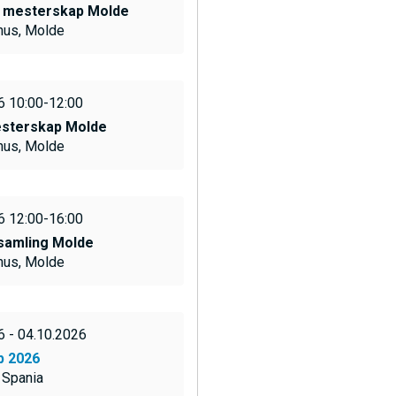
 mesterskap Molde
V
 hus, Molde
6 10:00-12:00
sterskap Molde
D
 hus, Molde
O
6 12:00-16:00
M
samling Molde
 hus, Molde
A
6 - 04.10.2026
p 2026
 Spania