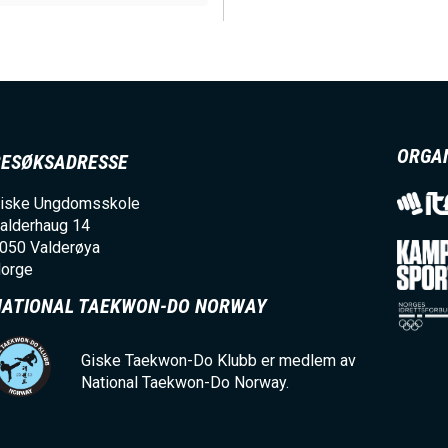
N
M
ORGA
BESØKSADRESSE
N
iske Ungdomsskole
alderhaug 14
U
050
Valderøya
orge
NATIONAL TAEKWON-DO NORWAY
Giske Taekwon-Do Klubb er medlem av
National Taekwon-Do Norway.