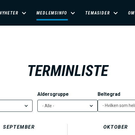
D
NYHETER
MEDLEMSINFO
TEMASIDER
OM
O
M
A
TERMINLISTE
Aldersgruppe
Beltegrad
N
- Hvilken som hels
M
SEPTEMBER
OKTOBER