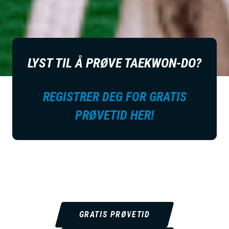
LYST TIL Å PRØVE TAEKWON-DO?
REGISTRER DEG FOR GRATIS
PRØVETID HER!
GRATIS PRØVETID