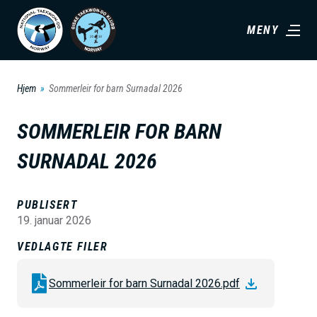
H
MENY
o
p
p
Hjem
Sommerleir for barn Surnadal 2026
t
i
SOMMERLEIR FOR BARN
l
SURNADAL 2026
h
o
v
PUBLISERT
19. januar 2026
e
d
VEDLAGTE FILER
i
Sommerleir for barn Surnadal 2026.pdf
n
n