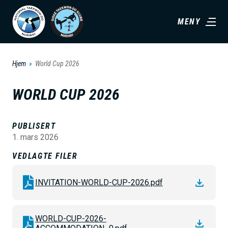
H
MENY
o
p
p
Hjem
World Cup 2026
t
i
WORLD CUP 2026
l
h
PUBLISERT
o
1. mars 2026
v
VEDLAGTE FILER
e
d
INVITATION-WORLD-CUP-2026.pdf
i
n
WORLD-CUP-2026-
n