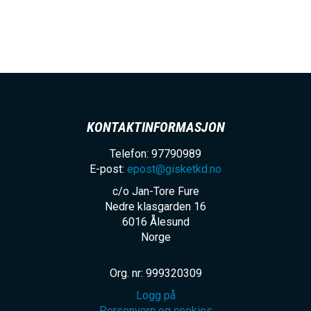
KONTAKTINFORMASJON
Telefon: 97790989
E-post:
epost@gisketkd.no
c/o Jan-Tore Fure
Nedre klasgarden 16
6016
Ålesund
Norge
Org. nr: 999320309
Logg på
Personvern og cookies