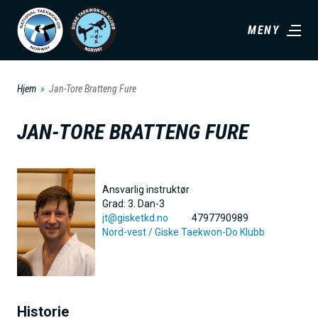
H
MENY
o
p
p
Hjem
Jan-Tore Bratteng Fure
t
i
JAN-TORE BRATTENG FURE
l
h
o
Ansvarlig instruktør
v
Grad:
3. Dan-3
jt@gisketkd.no
4797790989
e
Nord-vest /
Giske Taekwon-Do Klubb
d
i
n
n
Historie