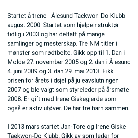
h
o
Startet å trene i Ålesund Taekwon-Do Klubb
l
august 2000. Startet som hjelpeinstruktør
d
tidlig i 2003 og har deltatt på mange
samlinger og mesterskap. Tre NM titler i
mønster som rødtbelte. Gikk opp til 1. Dan i
Molde 27. november 2005 og 2. dan i Ålesund
4. juni 2009 og 3. dan 29. mai 2013. Fikk
prisen for årets ildsjel på juleavslutningen
2007 og ble valgt som styreleder på årsmøte
2008. Er gift med Irene Giskegjerde som
også er aktiv utøver. De har tre barn sammen.
I 2013 mars startet Jan-Tore og Irene Giske
Taekwon-Do Klubb. Gikk av som leder for