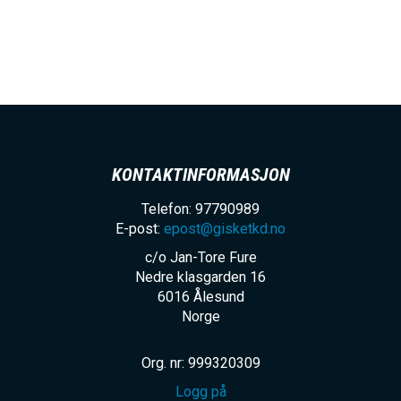
KONTAKTINFORMASJON
Telefon: 97790989
E-post:
epost@gisketkd.no
c/o Jan-Tore Fure
Nedre klasgarden 16
6016
Ålesund
Norge
Org. nr: 999320309
Logg på