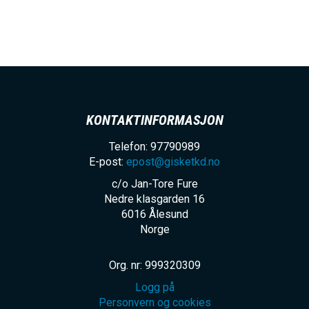
h
o
l
d
KONTAKTINFORMASJON
Telefon: 97790989
E-post:
epost@gisketkd.no
c/o Jan-Tore Fure
Nedre klasgarden 16
6016
Ålesund
Norge
Org. nr: 999320309
Logg på
Personvern og cookies