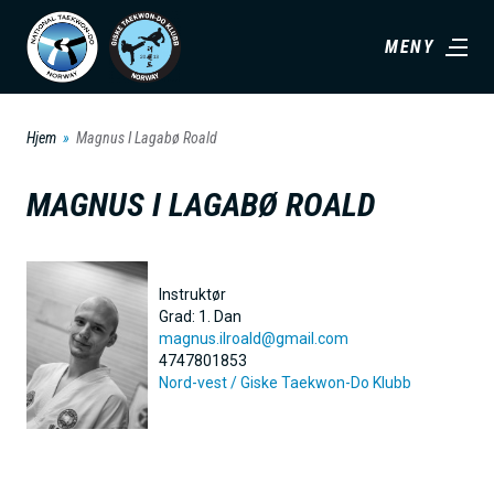
H
MENY
o
p
p
Hjem
Magnus I Lagabø Roald
t
i
MAGNUS I LAGABØ ROALD
l
h
o
Instruktør
v
Grad:
1. Dan
magnus.ilroald@gmail.com
e
4747801853
d
Nord-vest /
Giske Taekwon-Do Klubb
i
n
n