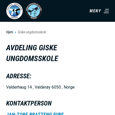
H
MENY
o
p
p
Hjem
Giske ungdomsskole
t
i
AVDELING
GISKE
l
UNGDOMSSKOLE
h
o
v
ADRESSE:
e
Valderhaug 14 ‚ Valderøy 6050 ‚ Norge
d
i
KONTAKTPERSON
n
n
JAN-TORE BRATTENG FURE