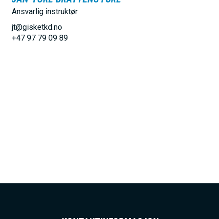
h
Ansvarlig instruktør
o
jt@gisketkd.no
l
+47 97 79 09 89
d