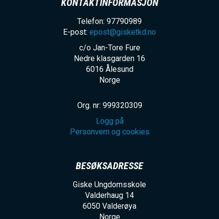
KONTAKTINFORMASJON
Telefon: 97790989
E-post:
epost@gisketkd.no
c/o Jan-Tore Fure
Nedre klasgarden 16
6016
Ålesund
Norge
Org. nr: 999320309
Logg på
Personvern og cookies
BESØKSADRESSE
Giske Ungdomsskole
Valderhaug 14
6050
Valderøya
Norge